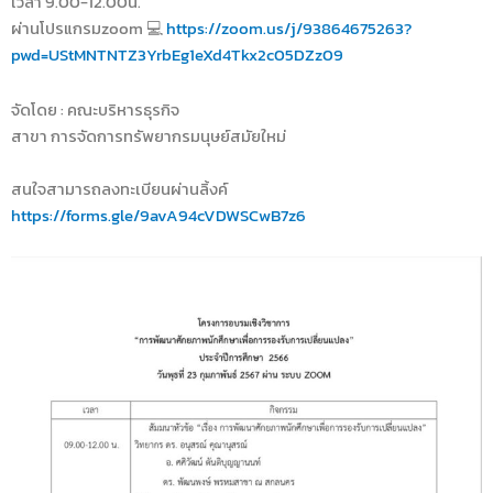
เวลา 9.00-12.00น.
ผ่านโปรแกรมzoom 💻
https://zoom.us/j/93864675263?
pwd=UStMNTNTZ3YrbEg1eXd4Tkx2c05DZz09
จัดโดย : คณะบริหารธุรกิจ
สาขา การจัดการทรัพยากรมนุษย์สมัยใหม่
สนใจสามารถลงทะเบียนผ่านลิ้งค์
https://forms.gle/9avA94cVDWSCwB7z6