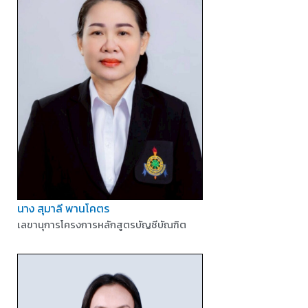
นาง สุมาลี พานโคตร
เลขานุการโครงการหลักสูตรบัญชีบัณฑิต