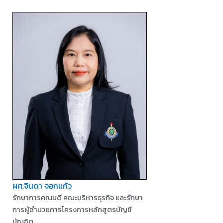
ผศ.จินดา จอกแก้ว
รักษาการคณบดี คณะบริหารธุรกิจ และรักษา
การผู้อำนวยการโครงการหลักสูตรบัญชี
บัณฑิต