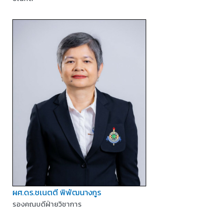
ผศ.ดร.ชเนตตี พิพัฒนางกูร
รองคณบดีฝ่ายวิชาการ