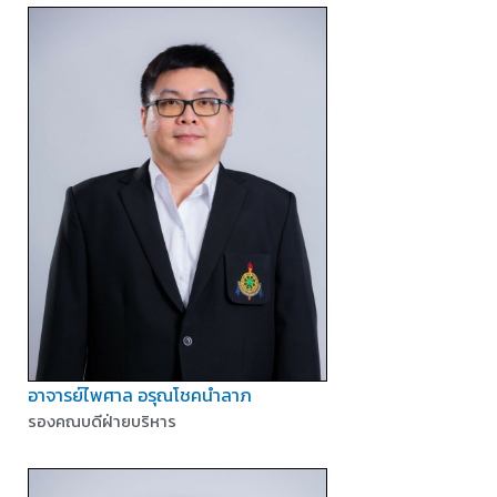
อาจารย์ไพศาล อรุณโชคนำลาภ
รองคณบดีฝ่ายบริหาร