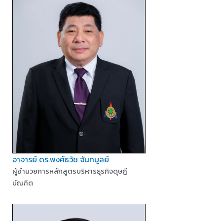
อาจารย์ ดร.พงศ์ธวัช จันทบูลย์
ผู้อำนวยการหลักสูตรบริหารธุรกิจดุษฎี
บัณฑิต